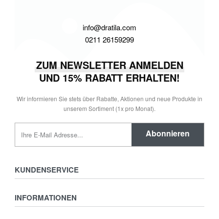
info@dratila.com
0211 26159299
ZUM NEWSLETTER ANMELDEN
UND 15% RABATT ERHALTEN!
Wir informieren Sie stets über Rabatte, Aktionen und neue Produkte in
unserem Sortiment (1x pro Monat).
Abonnieren
KUNDENSERVICE
Kontakt
INFORMATIONEN
Versand und Retouren
FAQ
Verkaufsstellen